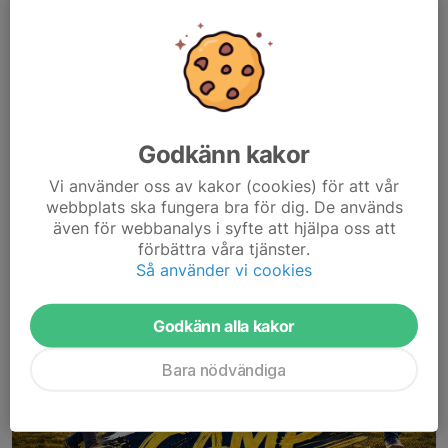
Varje lag samlas vid...
Läs mer
Anmäl ditt barn till årets roligaste
Godkänn kakor
sommardagläger!
Vi använder oss av kakor (cookies) för att vår
16 apr, 12:35
0 kommentarer
webbplats ska fungera bra för dig. De används
även för webbanalys i syfte att hjälpa oss att
förbättra våra tjänster.
Så använder vi cookies
Godkänn alla kakor
Bara nödvändiga