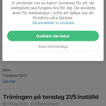
startar med den...
Vi använder oss av kakor (cookies) för att vår
Läs mer
webbplats ska fungera bra för dig. De används
även för webbanalys i syfte att hjälpa oss att
förbättra våra tjänster.
Imorgon den 25/5 börjar träningen
Så använder vi cookies
17:30
Godkänn alla kakor
24 maj, 17:29
0 kommentarer
Hej!
Bara nödvändiga
Imorgon behöver vi senarelägga träningen något. Träningen
börjar 17:30, samling 17:15.
MVH
Tränarna F2012
Läs mer
Träningen på torsdag 21/5 inställd
19 maj, 05:35
2 kommentarer