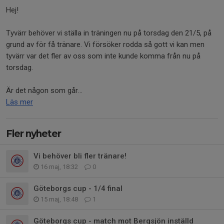
Hej!
Tyvärr behöver vi ställa in träningen nu på torsdag den 21/5, på
grund av för få tränare. Vi försöker rodda så gott vi kan men
tyvärr var det fler av oss som inte kunde komma från nu på
torsdag.
Är det någon som går...
Läs mer
Fler nyheter
Vi behöver bli fler tränare!
16 maj, 18:32
0
Göteborgs cup - 1/4 final
15 maj, 18:48
1
Göteborgs cup - match mot Bergsjön inställd