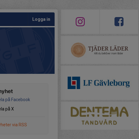
Logga in
nyhet
la på Facebook
la på X
heter via RSS