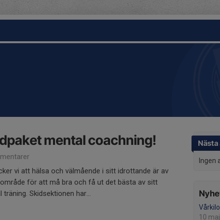
dpaket mental coachning!
Nästa 
mentarer
Ingen 
er vi att hälsa och välmående i sitt idrottande är av
t område för att må bra och få ut det bästa av sitt
Nyhet
 träning. Skidsektionen har...
Vårkil
10 maj