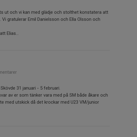
its ut och vi kan med glädje och stolthet konstatera att
 Vi gratulerar Emil Danielsson och Ella Olsson och
tt Elias...
entarer
 Skövde 31 januari - 5 februari.
t svar av er som tänker vara med på SM både åkare och
 lite med utskick då det krockar med U23 VM/junior