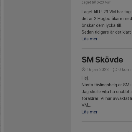
Laget till U-23 VM
Laget till U-23 VM har tag
det är 2 Högbo åkare med.
önskar dem lycka till.
Sedan tidigare är det klart a
Läs mer
SM Skövde
16 jan 2023
0 komm
Hej.
Nästa tävlingshelg är SM i
Jag skulle vilja ha snabb
föräldrar. Vi har avvaktat
VM....
Läs mer