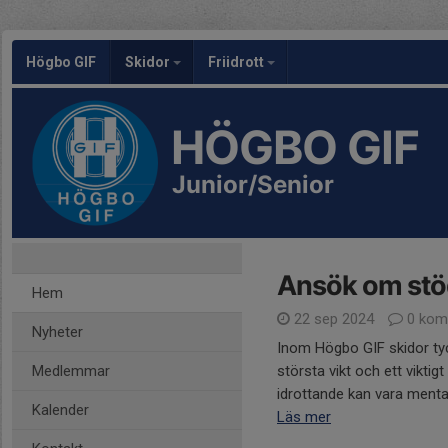
Högbo GIF
Skidor
Friidrott
HÖGBO GIF
Junior/Senior
Ansök om stö
Hem
22 sep 2024
0 kom
Nyheter
Inom Högbo GIF skidor tyck
Medlemmar
största vikt och ett viktig
idrottande kan vara mental
Kalender
Läs mer