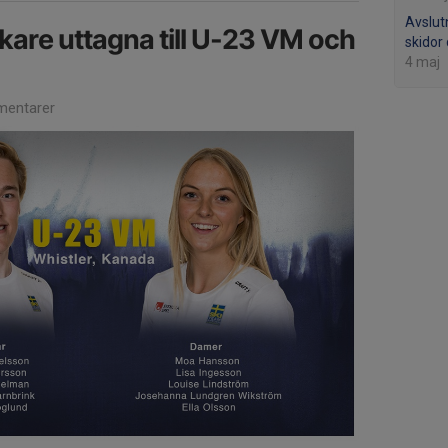
Avslut
kare uttagna till U-23 VM och
skidor
4 maj
entarer