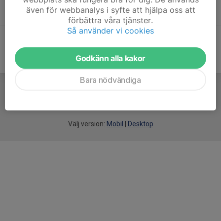
Bokning av skidutrustning
även för webbanalys i syfte att hjälpa oss att
förbättra våra tjänster.
Så använder vi cookies
Godkänn alla kakor
Bara nödvändiga
För
smarta
idrottsföreningar
Välj version:
Mobil
|
Desktop