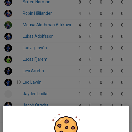
Sixten Norman
8
0
0
0
0
Robin Hållander
4
0
0
0
0
Mousa Alothman Altrkawi
4
0
0
0
0
Lukas Adolfsson
6
0
0
0
0
Ludvig Lavén
1
0
0
0
0
Lucas Fjärem
8
0
0
0
0
Levi Arréhn
1
0
0
0
0
10
Leo Lavén
1
0
0
0
0
Jayden Ludke
1
0
0
0
0
Jacob Örqvist
8
0
0
0
0
Henry Cassel
6
0
0
0
0
Helmer Forselius
6
0
0
0
0