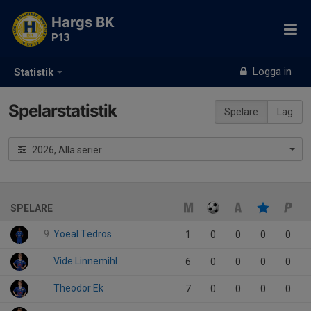
Hargs BK
P13
Logga in
Statistik
Spelarstatistik
Spelare
Lag
2026, Alla serier
SPELARE
9
Yoeal Tedros
1
0
0
0
0
Vide Linnemihl
6
0
0
0
0
Theodor Ek
7
0
0
0
0