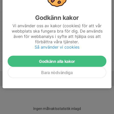
Felix Johansson
3
0
0
0
0
Godkänn kakor
Elliot Lejon
3
0
0
0
0
Vi använder oss av kakor (cookies) för att vår
Elias Beckovic Jonsson
7
0
0
0
0
webbplats ska fungera bra för dig. De används
även för webbanalys i syfte att hjälpa oss att
Ebbot Jansson Söderström
8
0
0
0
0
förbättra våra tjänster.
David Dahlin
Så använder vi cookies
6
0
0
0
0
Anton Lindström
2
0
0
0
0
Godkänn alla kakor
Alfred Karell
4
0
0
0
0
Bara nödvändiga
MÅLVAKTER
Ingen målvaktsstatistik inlagd