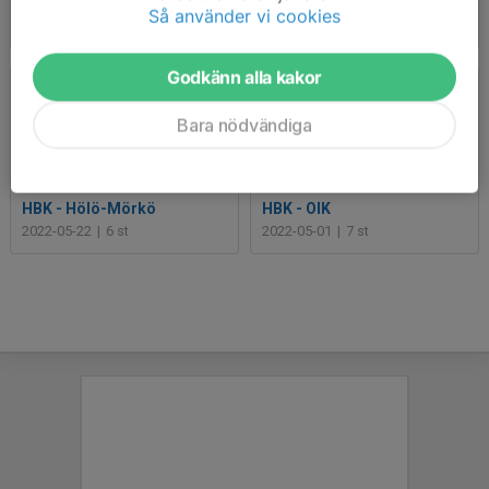
Träning i ösregn- slutade med fys och teori
Björkvik - HBK
Så använder vi cookies
2022-05-31
|
8 st
2022-05-28
|
20 st
Godkänn alla kakor
Bara nödvändiga
HBK - Hölö-Mörkö
HBK - OIK
2022-05-22
|
6 st
2022-05-01
|
7 st