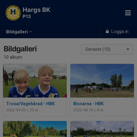
Hargs BK
P13
Logga in
Bildgalleri
Bildgalleri
Senaste (10)
10 album
Trosa/Vagnhärad - HBK
Bissarna - HBK
2022-09-03
|
20 st
2022-08-16
|
8 st