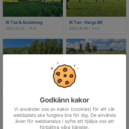
IK Tun & Avslutning
IK Tun - Hargs BK
2022-06-23
|
19 st
2022-06-08
|
10 st
Gnesta - HBK
HBK - IFK Nyköping
2022-06-05
|
9 st
2022-06-04
|
13 st
Godkänn kakor
Vi använder oss av kakor (cookies) för att vår
webbplats ska fungera bra för dig. De används
även för webbanalys i syfte att hjälpa oss att
förbättra våra tjänster.