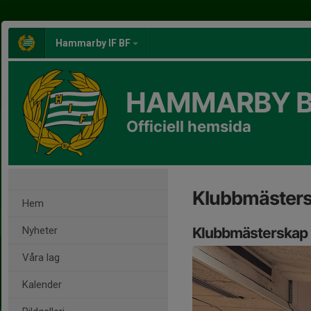
Hammarby IF BF
HAMMARBY 
Officiell hemsida
Klubbmäster
Hem
Nyheter
Klubbmästerskap
Våra lag
Kalender