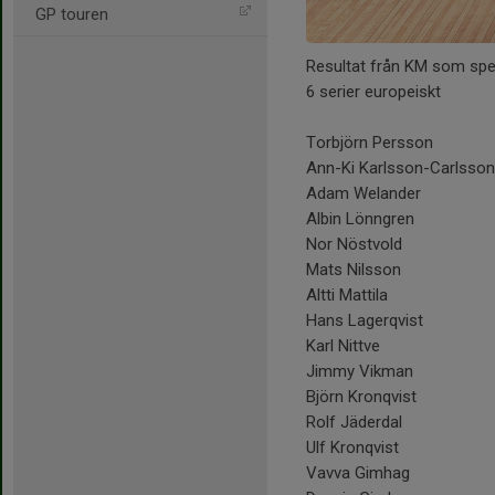
GP touren
Resultat från KM som sp
6 serier europeiskt
Torbjörn Persson
Ann-Ki Karlsson-Carlsson
Adam Welander
Albin Lönngren
Nor Nöstvold
Mats Nilsson
Altti Mattila
Hans Lagerqvist
Karl Nittve
Jimmy Vikman
Björn Kronqvist
Rolf Jäderdal
Ulf Kronqvist
Vavva Gimhag