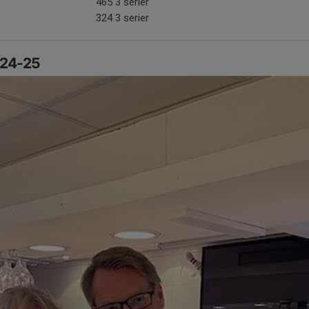
465 3 serier
324 3 serier
 24-25