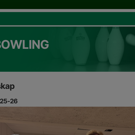
BOWLING
skap
 25-26