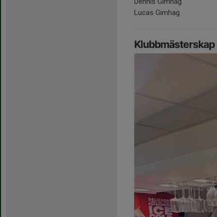
Dennis Gimhag
Lucas Gimhag
Klubbmästerskap