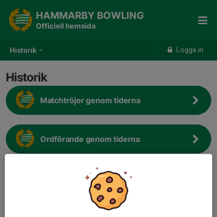
HAMMARBY BOWLING
Officiell hemsida
Logga in
Historik
Historik
Matchtröjor genom tiderna
Ordförande genom tiderna