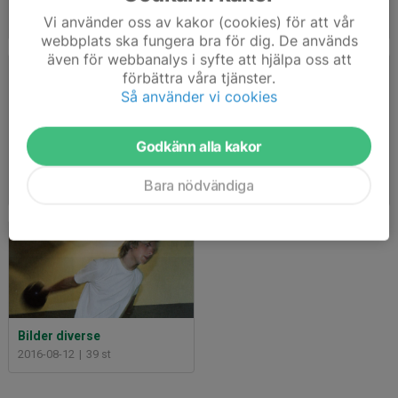
2023-2024
Old Bowling
Vi använder oss av kakor (cookies) för att vår
2023-07-23
|
4 st
2023-07-19
|
37 st
webbplats ska fungera bra för dig. De används
även för webbanalys i syfte att hjälpa oss att
förbättra våra tjänster.
Så använder vi cookies
Godkänn alla kakor
2022-2023
Hall of Shame 5-7-10
Bara nödvändiga
2022-09-24
|
1 st
2018-11-20
|
19 st
Bilder diverse
2016-08-12
|
39 st