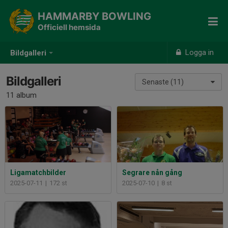
HAMMARBY BOWLING
Officiell hemsida
Logga in
Bildgalleri
Bildgalleri
Senaste (11)
11 album
Ligamatchbilder
Segrare nån gång
2025-07-11
|
172 st
2025-07-10
|
8 st