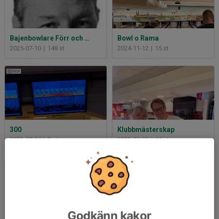
Bajenbowlare Förr och Nu
Bowl o Rama
2025-07-10
|
148 st
2024-11-12
|
15 st
300
Klubbmästerskap
2023-08-04
|
3 st
2023-08-03
|
11 st
Godkänn kakor