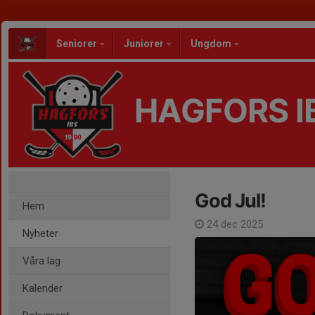
Seniorer
Juniorer
Ungdom
HAGFORS I
God Jul!
Hem
24 dec 2025
Nyheter
Våra lag
Kalender