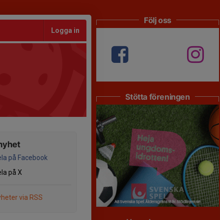
Följ oss
Logga in
Stötta föreningen
nyhet
la på Facebook
la på X
heter via RSS