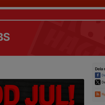
BS
Dela 
De
De
Ny