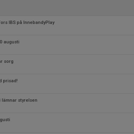
fors IBS på InnebandyPlay
0 augusti
r sorg
 prisad!
 lämnar styrelsen
gusti