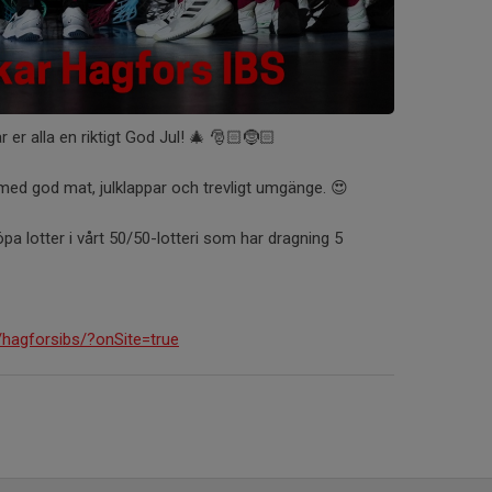
r er alla en riktigt God Jul! 🎄 🎅🏻🤶🏻
 med god mat, julklappar och trevligt umgänge. 😍
öpa lotter i vårt 50/50-lotteri som har dragning 5
/hagforsibs/?onSite=true