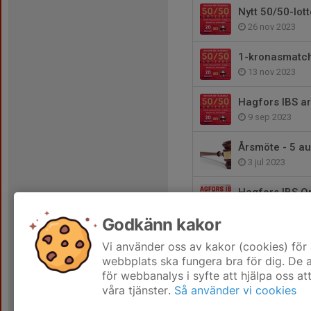
Nytt 50/50-lott
26 nov 2023
1-kronasmatch
13 nov 2023
Hagfors IBS a
9 sep 2023
Årsmöte - 5 au
3 jul 2023
Hagfors IBS Op
14 feb 2023
Godkänn kakor
Välkommen til
Vi använder oss av kakor (cookies) för 
29 dec 2022
webbplats ska fungera bra för dig. De
för webbanalys i syfte att hjälpa oss at
våra tjänster.
Så använder vi cookies