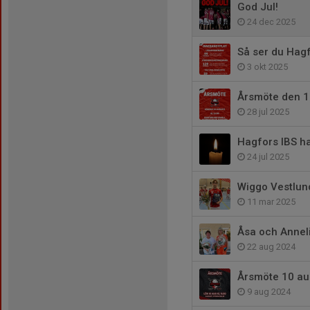
God Jul!
24 dec 2025
Så ser du Hag
3 okt 2025
Årsmöte den 1
28 jul 2025
Hagfors IBS ha
24 jul 2025
Wiggo Vestlund
11 mar 2025
Åsa och Anneli
22 aug 2024
Årsmöte 10 au
9 aug 2024