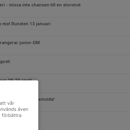
eri - missa inte chansen till en storvinst
 mot Runsten 13 januari
rrangerar junior-DM
gusti
en 28-29 april!
l Hagfors IBS nya hemsida!
att vår
 används även
t förbättra