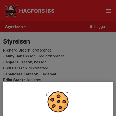
HAGFORS IBS
Logga in
Styrelsen
Styrelsen
Richard Bjöörn
, ordförande
Jenny Johansson
, vice ordförande
Jesper Eliasson
, kassör
Dick Larsson
, sekreterare
Jananders Larsson, Ledamot
Erika Steorn
, ledamot
Mari Carlsson
, ledamot
Lars Ekelund
, ledamot
Mattias Sundberg,
suppleant
Jan Hedlund
, suppleant