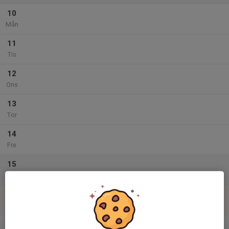
10
Mån
11
Tis
12
Ons
13
Tor
14
Fre
15
Lör
16
Sön
v.34