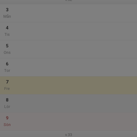
3
Mån
4
Tis
5
Ons
6
Tor
7
Fre
8
Lör
9
Sön
v.33