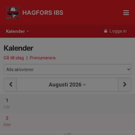
HAGFORS IBS
Logga in
Kalender
Kalender
Gå till idag
|
Prenumerera
Augusti 2026
1
Lör
2
Sön
v.32