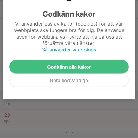
17
Godkänn kakor
Mån
Vi använder oss av kakor (cookies) för att vår
18
webbplats ska fungera bra för dig. De används
Tis
även för webbanalys i syfte att hjälpa oss att
19
förbättra våra tjänster.
Så använder vi cookies
Ons
20
Godkänn alla kakor
Tor
21
Bara nödvändiga
Fre
22
Lör
23
Sön
v.35