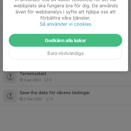
10 sep 2024
0
webbplats ska fungera bra för dig. De används
även för webbanalys i syfte att hjälpa oss att
Informationsmöte om inbjudningstävling - vad förväntas av dig som förälder
förbättra våra tjänster.
24 apr 2024
0
Så använder vi cookies
Ditt barn och sociala medier
Godkänn alla kakor
16 apr 2024
0
Bara nödvändiga
Ny tävlingsdräkt dröjer till EFTER inbjudningstävlingen i maj
10 apr 2024
0
Terminsstart
3 jan 2024
0
Save the date för vårens tävlingar
2 mar 2023
0