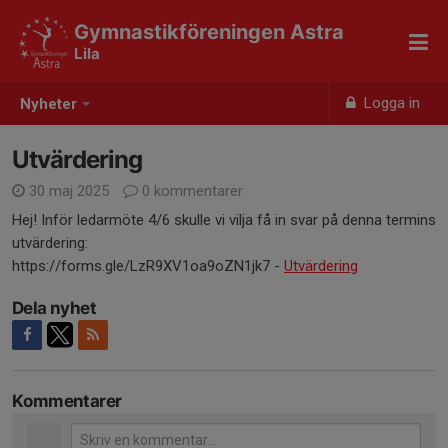
Gymnastikföreningen Astra
Lila
Logga in
Nyheter
Utvärdering
30 maj 2025
0 kommentarer
Hej! Inför ledarmöte 4/6 skulle vi vilja få in svar på denna termins
utvärdering:
https://forms.gle/LzR9XV1oa9oZN1jk7 -
Utvärdering
Dela nyhet
Kommentarer