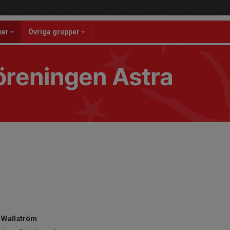
per
Övriga grupper
reningen Astra
 Wallström