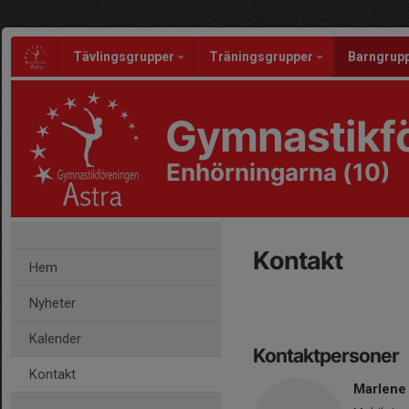
Tävlingsgrupper
Träningsgrupper
Barngrup
Gymnastikfö
Enhörningarna (10)
Kontakt
Hem
Nyheter
Kalender
Kontaktpersoner
Kontakt
Marlene