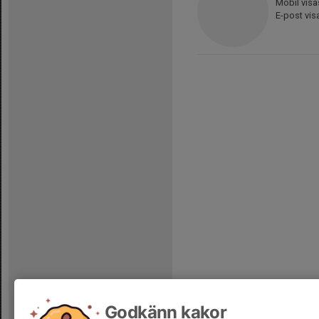
Mobil visa
E-post vis
Godkänn kakor