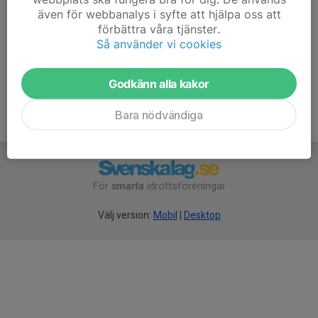
Anmälan senast söndag kväll, via Eventor under
även för webbanalys i syfte att hjälpa oss att
Klubbaktiviteter.
förbättra våra tjänster.
Så använder vi cookies
Godkänn alla kakor
Bara nödvändiga
För
smarta
idrottsföreningar
Välj version:
Mobil
|
Desktop