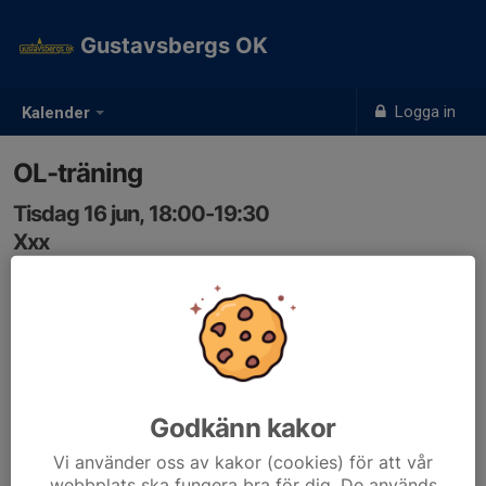
Gustavsbergs OK
Logga in
Kalender
OL-träning
Tisdag 16 jun, 18:00-19:30
Xxx
Samling: 18:00
OL-träning.
Samling 18.00, se kartlänk här bredvid.
Banor:
Godkänn kakor
3 km Blå
5-7 km Svart
Vi använder oss av kakor (cookies) för att vår
webbplats ska fungera bra för dig. De används