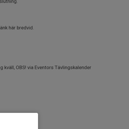
lutning.
änk här bredvid.
kväll, OBS! via Eventors Tävlingskalender