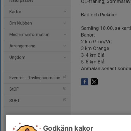
Naturpasset
OL-träning, Sommaravs
Kartor
Bad och Picknic!
Om klubben
Samling 18.00, se kartl
Medlemsinformation
Banor:
2 km Grön/Vit
Arrangemang
3 km Orange
3-4 km Blå
Ungdom
5-6 km Blå
Anmälan senast söndag 
Eventor - Tävlingsanmälan
StOF
SOFT
Godkänn kakor