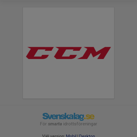
För
smarta
idrottsföreningar
Välj version:
Mobil
|
Desktop