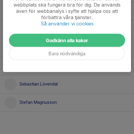
webbplats ska fungera bra för dig. De används
även för webbanalys i syfte att hjälpa oss att
Niklas Öqvist
förbättra våra tjänster.
Så använder vi cookies
Oscar Dahlman
Godkänn alla kakor
Pär Bäcker
Bara nödvändiga
Samuel Lövendal
Sebastian Lövendal
Stefan Magnusson