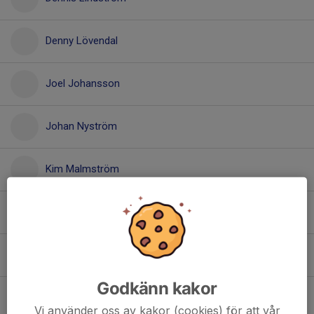
Denny Lövendal
Joel Johansson
Johan Nyström
Kim Malmström
Klas Agnemyr
Kristoffer Myhren
Godkänn kakor
Niklas Reuter
Vi använder oss av kakor (cookies) för att vår