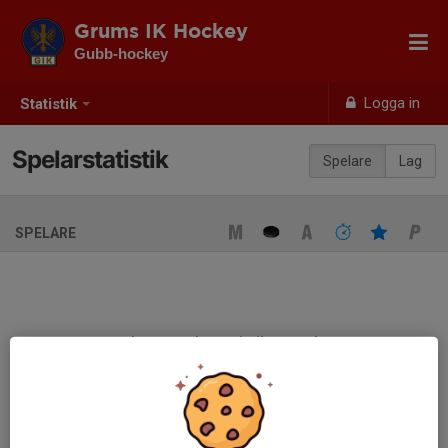
Grums IK Hockey
Gubb-hockey
Logga in
Statistik
Spelarstatistik
Spelare
Lag
SPELARE
Ingen spelarstatistik sparad
När ni fyller i uppställning på respektive match visas statistiken
automatiskt på denna sida