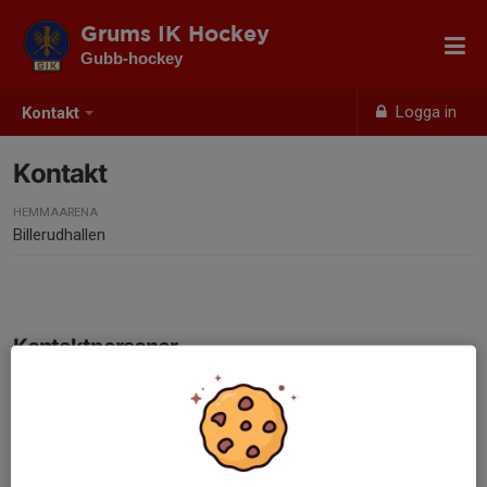
Grums IK Hockey
Gubb-hockey
Logga in
Kontakt
Kontakt
HEMMAARENA
Billerudhallen
Kontaktpersoner
Niklas Öqvist
Mobil/telefon visas bara för inloggade
E-post visas bara för inloggade