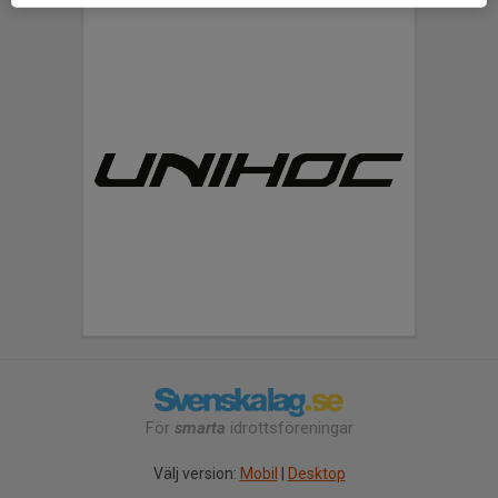
För
smarta
idrottsföreningar
Välj version:
Mobil
|
Desktop