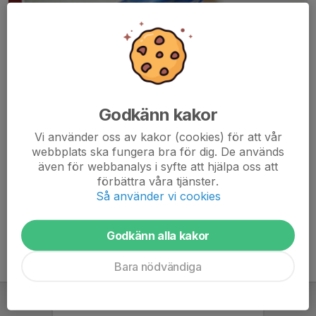
Godkänn kakor
Här hamnar automatiskt de senaste nyheterna på hemsidan. För
Vi använder oss av kakor (cookies) för att vår
att kunna börja administrera hemsidan loggar du in högst upp till
webbplats ska fungera bra för dig. De används
höger.
även för webbanalys i syfte att hjälpa oss att
förbättra våra tjänster.
/Svenskalag.se
Så använder vi cookies
Godkänn alla kakor
Bara nödvändiga