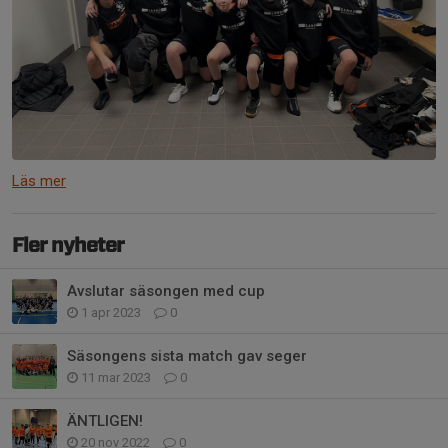
Läs mer
Fler nyheter
Avslutar säsongen med cup
1 apr 2023
0
Säsongens sista match gav seger
11 mar 2023
0
ÄNTLIGEN!
20 nov 2022
0