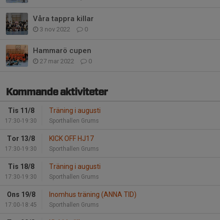
Våra tappra killar
3 nov 2022
0
Hammarö cupen
27 mar 2022
0
Kommande aktiviteter
Tis 11/8
Träning i augusti
17:30-19:30
Sporthallen Grums
Tor 13/8
KICK OFF HJ17
17:30-19:30
Sporthallen Grums
Tis 18/8
Träning i augusti
17:30-19:30
Sporthallen Grums
Ons 19/8
Inomhus träning (ANNA TID)
17:00-18:45
Sporthallen Grums