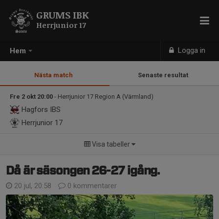
GRUMS IBK
Herrjunior 17
Logga in
Hem
Nästa match
Senaste resultat
Fre 2 okt 20:00
- Herrjunior 17 Region A (Värmland)
Hagfors IBS
Herrjunior 17
Visa tabeller
Då är säsongen 26-27 igång.
20 jul, 20:58
0 kommentarer