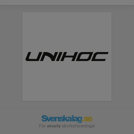
För
smarta
idrottsföreningar