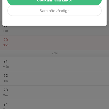
Tor
Bara nödvändiga
18
Fre
19
Lör
20
Sön
v.39
21
Mån
22
Tis
23
Ons
24