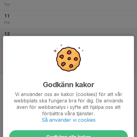
Tor
11
Fre
12
Lör
13
Sön
v.38
14
Godkänn kakor
Mån
Vi använder oss av kakor (cookies) för att vår
15
webbplats ska fungera bra för dig. De används
Tis
även för webbanalys i syfte att hjälpa oss att
förbättra våra tjänster.
16
Så använder vi cookies
Ons
17
Godkänn alla kakor