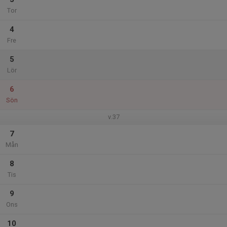
Tor
4
Fre
5
Lör
6
Sön
v.37
7
Mån
8
Tis
9
Ons
10