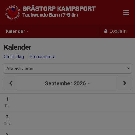
GRÄSTORP KAMPSPORT
Taekwondo Barn (7-9 år)
Logga in
Kalender
Kalender
Gå till idag
|
Prenumerera
September 2026
1
Tis
2
Ons
3