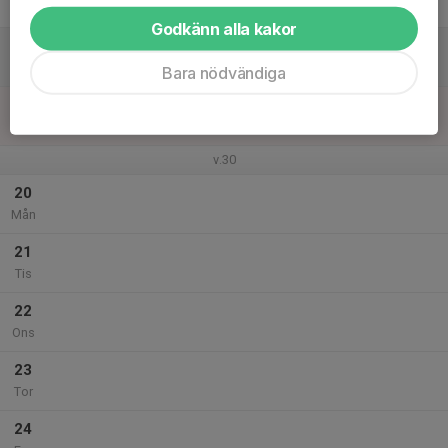
Fre
Godkänn alla kakor
18
Lör
Bara nödvändiga
19
Sön
v.30
20
Mån
21
Tis
22
Ons
23
Tor
24