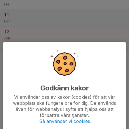
Fre
11
Lör
12
Sön
v.29
13
Mån
14
Tis
Godkänn kakor
15
Vi använder oss av kakor (cookies) för att vår
Ons
webbplats ska fungera bra för dig. De används
16
även för webbanalys i syfte att hjälpa oss att
förbättra våra tjänster.
Tor
Så använder vi cookies
17