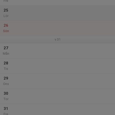
Fre
25
Lör
26
Sön
v.31
27
Mån
28
Tis
29
Ons
30
Tor
31
Fre