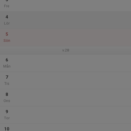
Fre
4
Lör
5
Sön
v.28
6
Mån
7
Tis
8
Ons
9
Tor
10