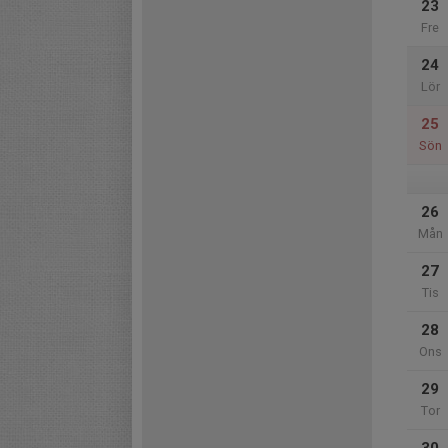
23
Fre
24
Lör
25
Sön
26
Mån
27
Tis
28
Ons
29
Tor