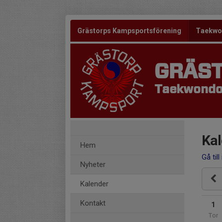
Grästorps Kampsportsförening
Taekw
GRÄS
Taekwondo 
Kal
Hem
Gå till
Nyheter
Kalender
Kontakt
1
Tor