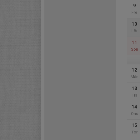
9
Fre
10
Lör
11
Sön
12
Mån
13
Tis
14
Ons
15
Tor