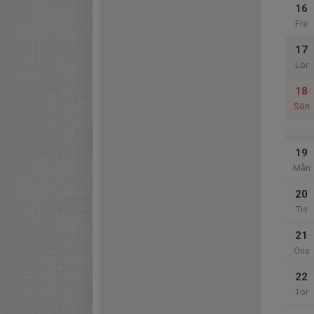
16
Fre
17
Lör
18
Sön
19
Mån
20
Tis
21
Ons
22
Tor