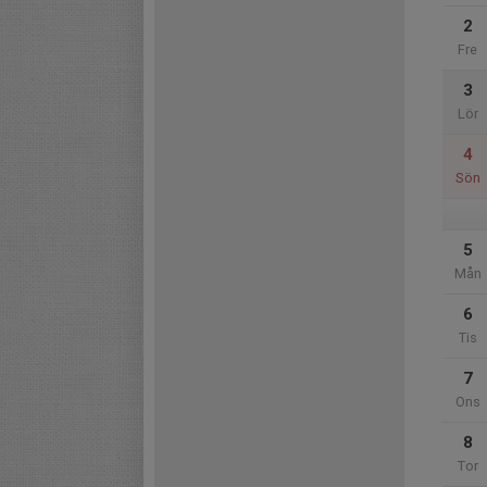
2
Fre
3
Lör
4
Sön
5
Mån
6
Tis
7
Ons
8
Tor