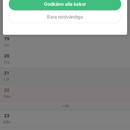
Godkänn alla kakor
17
Tis
Bara nödvändiga
18
Ons
19
Tor
20
Fre
21
Lör
22
Sön
v.48
23
Mån