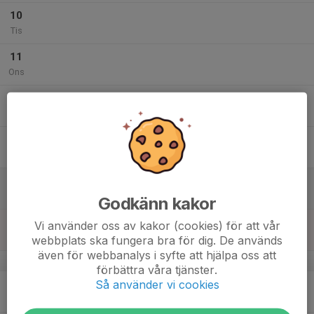
10
Tis
11
Ons
12
Tor
13
Fre
14
Lör
Godkänn kakor
15
Vi använder oss av kakor (cookies) för att vår
Sön
webbplats ska fungera bra för dig. De används
även för webbanalys i syfte att hjälpa oss att
v.47
förbättra våra tjänster.
Så använder vi cookies
16
Mån