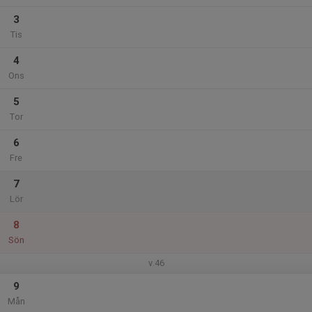
3
Tis
4
Ons
5
Tor
6
Fre
7
Lör
8
Sön
v.46
9
Mån