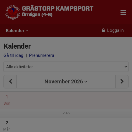
GRÄSTORP KAMPSPORT
Örnligan (4-6)
Logga in
Kalender
Kalender
Gå till idag
|
Prenumerera
November 2026
1
Sön
v.45
2
Mån