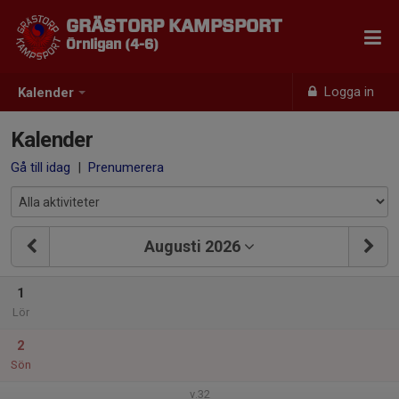
GRÄSTORP KAMPSPORT
Örnligan (4-6)
Logga in
Kalender
Kalender
Gå till idag
|
Prenumerera
Augusti 2026
1
Lör
2
Sön
v.32