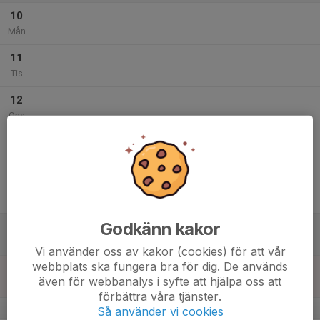
10
Mån
11
Tis
12
Ons
13
Tor
14
Fre
Godkänn kakor
15
Lör
Vi använder oss av kakor (cookies) för att vår
webbplats ska fungera bra för dig. De används
16
även för webbanalys i syfte att hjälpa oss att
Sön
förbättra våra tjänster.
v.34
Så använder vi cookies