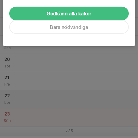
17
Mån
Godkänn alla kakor
18
Bara nödvändiga
Tis
19
Ons
20
Tor
21
Fre
22
Lör
23
Sön
v.35