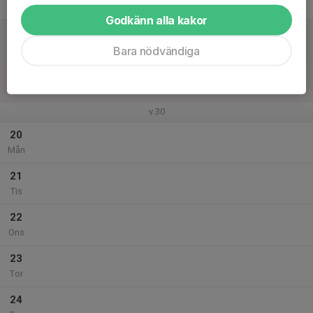
Fre
Godkänn alla kakor
18
Lör
Bara nödvändiga
19
Sön
v.30
20
Mån
21
Tis
22
Ons
23
Tor
24