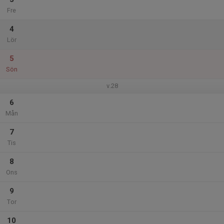
Fre
4
Lör
5
Sön
v.28
6
Mån
7
Tis
8
Ons
9
Tor
10