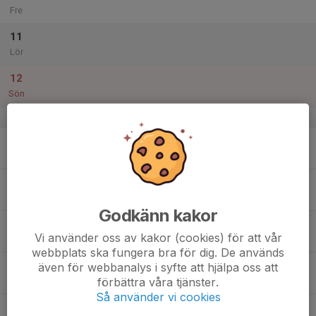
Fre
11
Lör
12
Sön
v.29
13
Mån
14
Tis
Godkänn kakor
15
Vi använder oss av kakor (cookies) för att vår
Ons
webbplats ska fungera bra för dig. De används
16
även för webbanalys i syfte att hjälpa oss att
förbättra våra tjänster.
Tor
Så använder vi cookies
17