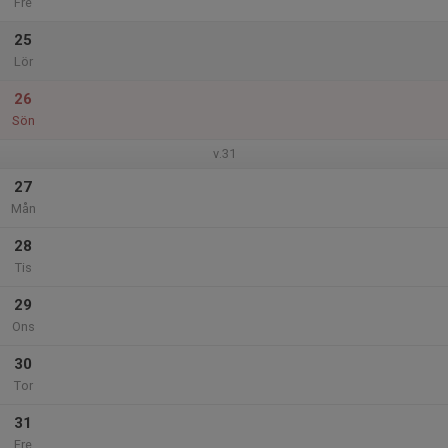
Fre
25
Lör
26
Sön
v.31
27
Mån
28
Tis
29
Ons
30
Tor
31
Fre