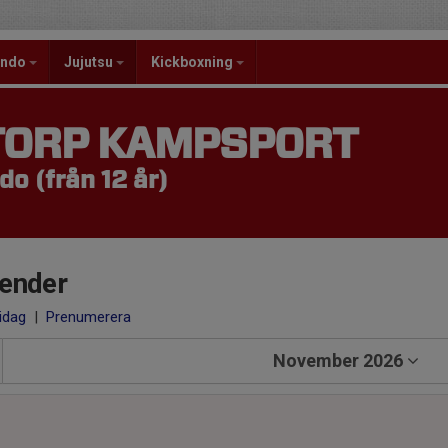
ondo
Jujutsu
Kickboxning
TORP KAMPSPORT
o (från 12 år)
ender
 idag
|
Prenumerera
November 2026