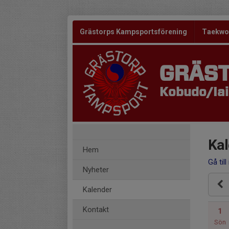
Grästorps Kampsportsförening
Taekw
GRÄS
Kobudo/Iaid
Kal
Hem
Gå till
Nyheter
Kalender
Kontakt
1
Sön