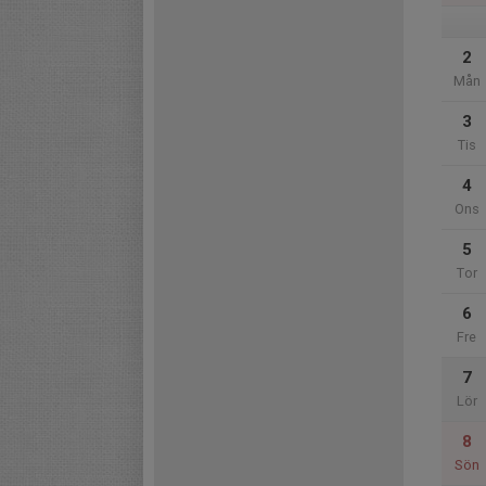
2
Mån
3
Tis
4
Ons
5
Tor
6
Fre
7
Lör
8
Sön