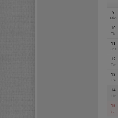
9
Mån
10
Tis
11
Ons
12
Tor
13
Fre
14
Lör
15
Sön