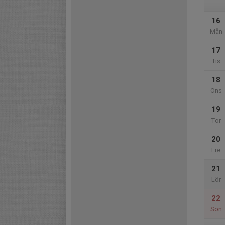
16
Mån
17
Tis
18
Ons
19
Tor
20
Fre
21
Lör
22
Sön