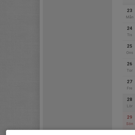
23
Mån
24
Tis
25
Ons
26
Tor
27
Fre
28
Lör
29
Sön