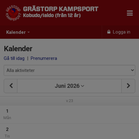
GRÄSTORP KAMPSPORT
Kobudo/Iaido (från 12 år)
Logga in
Kalender
Kalender
Gå till idag
|
Prenumerera
Juni 2026
v.23
1
Mån
2
Tis