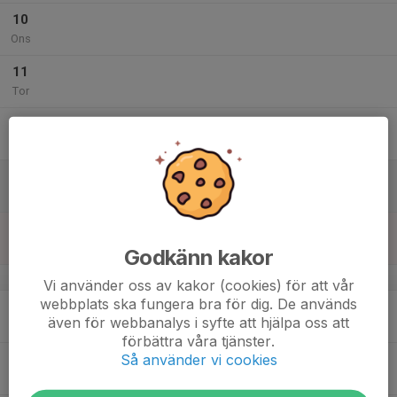
10
Ons
11
Tor
12
Fre
13
Lör
14
Sön
Godkänn kakor
v.25
Vi använder oss av kakor (cookies) för att vår
webbplats ska fungera bra för dig. De används
15
även för webbanalys i syfte att hjälpa oss att
Mån
förbättra våra tjänster.
Så använder vi cookies
16
Tis