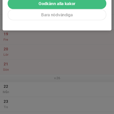
Godkänn alla kakor
17
Ons
Bara nödvändiga
18
Tor
19
Fre
20
Lör
21
Sön
v.26
22
Mån
23
Tis