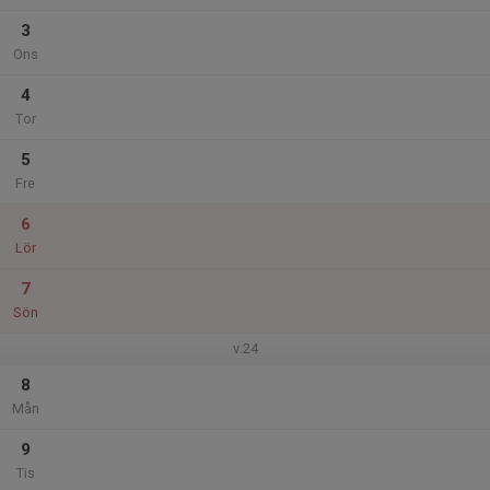
3
Ons
4
Tor
5
Fre
6
Lör
7
Sön
v.24
8
Mån
9
Tis