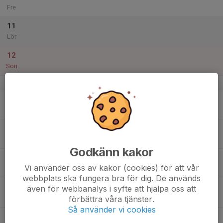
Fre
11
Lör
12
Sön
v.29
13
Mån
14
Tis
Godkänn kakor
15
Vi använder oss av kakor (cookies) för att vår
Ons
webbplats ska fungera bra för dig. De används
16
även för webbanalys i syfte att hjälpa oss att
förbättra våra tjänster.
Tor
Så använder vi cookies
17