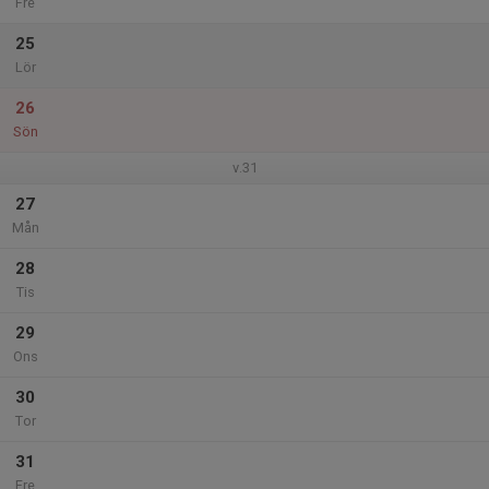
Fre
25
Lör
26
Sön
v.31
27
Mån
28
Tis
29
Ons
30
Tor
31
Fre