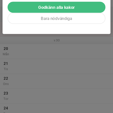
Fre
Godkänn alla kakor
18
Lör
Bara nödvändiga
19
Sön
v.30
20
Mån
21
Tis
22
Ons
23
Tor
24