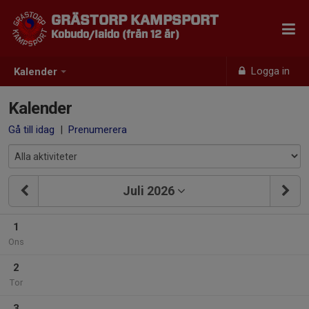
GRÄSTORP KAMPSPORT
Kobudo/Iaido (från 12 år)
Logga in
Kalender
Kalender
Gå till idag
|
Prenumerera
Juli 2026
1
Ons
2
Tor
3