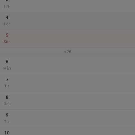
Fre
4
Lör
5
Sön
v.28
6
Mån
7
Tis
8
Ons
9
Tor
10