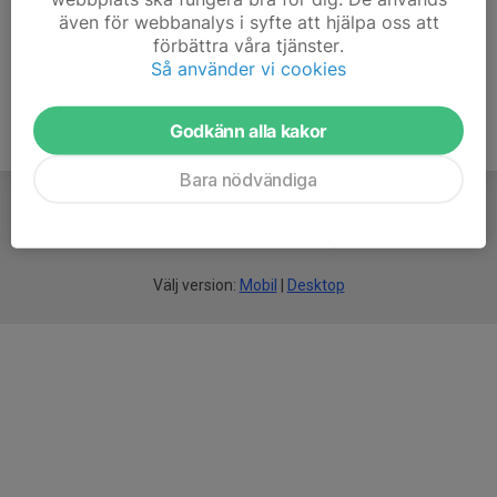
även för webbanalys i syfte att hjälpa oss att
MÅNDAGSLUFT 2024-3
förbättra våra tjänster.
MÅNDAGSLUFT 2024-4
Så använder vi cookies
Godkänn alla kakor
Bara nödvändiga
För
smarta
idrottsföreningar
Välj version:
Mobil
|
Desktop