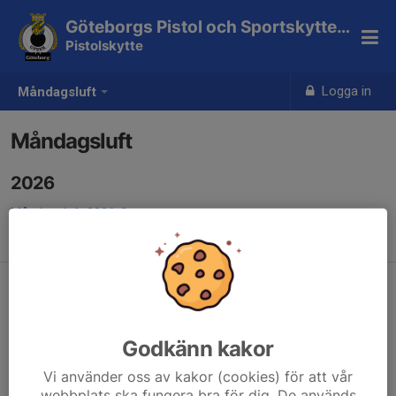
Göteborgs Pistol och Sportskytteklubb
Pistolskytte
Logga in
Måndagsluft
Måndagsluft
2026
Måndagsluft 2026-2
Måndagsluft 2026-1
MÅNDAGSLUFT 2025-4
MÅNDAGSLUFT 2025-3
Godkänn kakor
MÅNDAGSLUFT 2025-2
Vi använder oss av kakor (cookies) för att vår
MÅNDAGSLUFT 2025-1
webbplats ska fungera bra för dig. De används