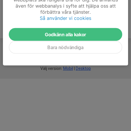
även för webbanalys i syfte att hjälpa oss att
förbättra våra tjänster.
Så använder vi cookies
Godkänn alla kakor
Bara nödvändiga
För
smarta
idrottsföreningar
Välj version:
Mobil
|
Desktop