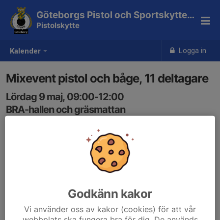
Göteborgs Pistol och Sportskytteklubb
Pistolskytte
Logga in
Kalender
Mixevent pistol och båge, 11 deltagare
Lördag 9 maj, 09:00-12:00
BRA-hallen och gräsmattan
Samling: 08:15
Godkänn kakor
Vi använder oss av kakor (cookies) för att vår
webbplats ska fungera bra för dig. De används