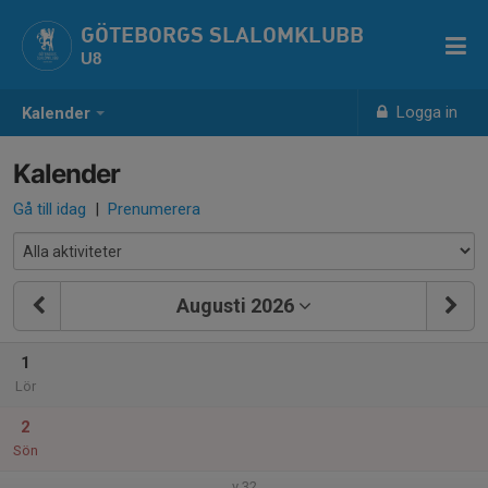
GÖTEBORGS SLALOMKLUBB
U8
Logga in
Kalender
Kalender
Gå till idag
|
Prenumerera
Augusti 2026
1
Lör
2
Sön
v.32