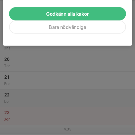
17
Mån
Godkänn alla kakor
18
Bara nödvändiga
Tis
19
Ons
20
Tor
21
Fre
22
Lör
23
Sön
v.35