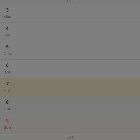
3
Mån
4
Tis
5
Ons
6
Tor
7
Fre
8
Lör
9
Sön
v.33