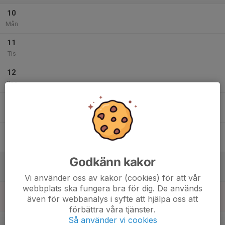
10
Mån
11
Tis
12
Ons
13
Tor
14
Fre
Godkänn kakor
15
Lör
Vi använder oss av kakor (cookies) för att vår
webbplats ska fungera bra för dig. De används
16
även för webbanalys i syfte att hjälpa oss att
Sön
förbättra våra tjänster.
v.34
Så använder vi cookies