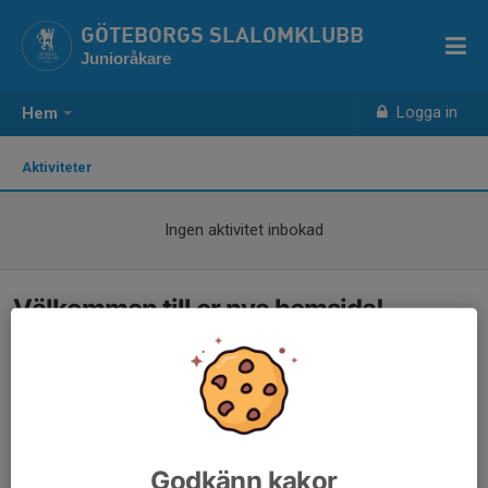
GÖTEBORGS SLALOMKLUBB
Junioråkare
Logga in
Hem
Aktiviteter
Ingen aktivitet inbokad
Välkommen till er nya hemsida!
Godkänn kakor