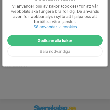
Vi använder oss av kakor (cookies) för att vår
webbplats ska fungera bra för dig. De används
även för webbanalys i syfte att hjälpa oss att
förbättra våra tjänster.
Så använder vi cookies
Godkänn alla kakor
Här hamnar automatiskt de senaste nyheterna på hemsidan. För
att kunna börja administrera hemsidan loggar du in högst upp till
Bara nödvändiga
höger.
/Svenskalag.se