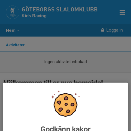
GÖTEBORGS SLALOMKLUBB
Kids Racing
Logga in
Hem
Aktiviteter
Ingen aktivitet inbokad
Välkommen till er nya hemsida!
Godkänn kakor