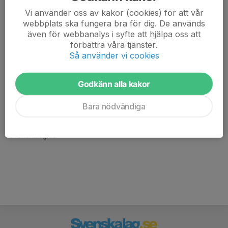
Vi använder oss av kakor (cookies) för att vår
webbplats ska fungera bra för dig. De används
även för webbanalys i syfte att hjälpa oss att
förbättra våra tjänster.
Så använder vi cookies
Godkänn alla kakor
Här hamnar automatiskt de senaste nyheterna på hemsidan. För
att kunna börja administrera hemsidan loggar du in högst upp till
Bara nödvändiga
höger.
/Svenskalag.se