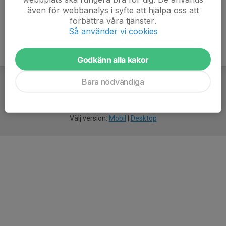
även för webbanalys i syfte att hjälpa oss att
förbättra våra tjänster.
Så använder vi cookies
Godkänn alla kakor
Bara nödvändiga
För
smarta
idrottsföreningar
Välj version:
Mobil
|
Desktop