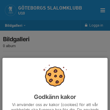
GÖTEBORGS SLALOMKLUBB
U10
Logga in
Bildgalleri
Bildgalleri
0 album
Inga album skapade
Godkänn kakor
Vi använder oss av kakor (cookies) för att vår
webbplats ska fungera bra för dig. De används