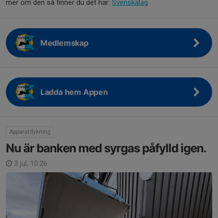
mer om den så finner du det här:
Svenskalag
Medlemskap
Ladda hem Appen
Apparatdykning
Nu är banken med syrgas påfylld igen.
3 jul, 10:26