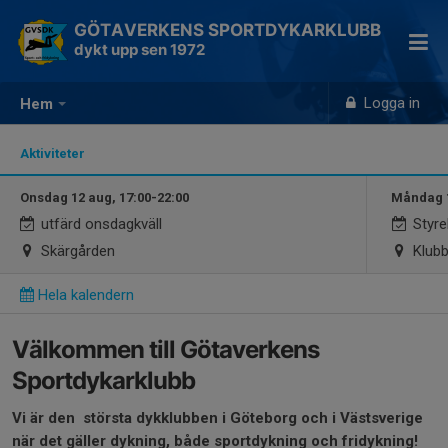
GÖTAVERKENS SPORTDYKARKLUBB
dykt upp sen 1972
Logga in
Hem
Aktiviteter
Onsdag 12 aug, 17:00-22:00
Måndag 1
utfärd onsdagkväll
Styre
Skärgården
Klubb
Hela kalendern
Välkommen till Götaverkens
Sportdykarklubb
Vi är den största dykklubben i Göteborg och i Västsverige
när det gäller dykning, både sportdykning och fridykning!