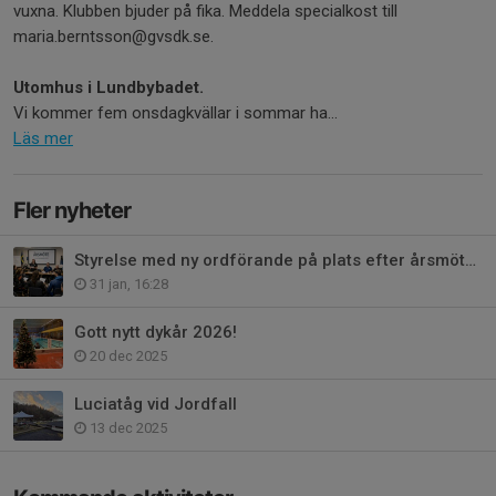
vuxna. Klubben bjuder på fika. Meddela specialkost till
maria.berntsson@gvsdk.se.
Utomhus i Lundbybadet.
Vi kommer fem onsdagkvällar i sommar ha...
Läs mer
Fler nyheter
Styrelse med ny ordförande på plats efter årsmötet!
31 jan, 16:28
Gott nytt dykår 2026!
20 dec 2025
Luciatåg vid Jordfall
13 dec 2025