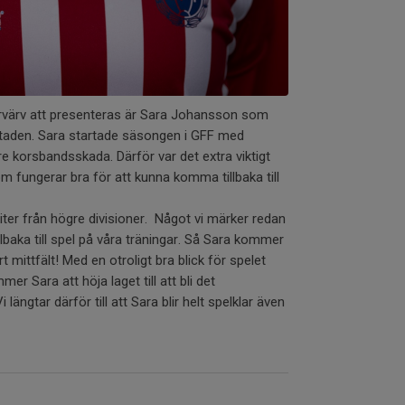
förvärv att presenteras är Sara Johansson som
taden. Sara startade säsongen i GFF med
are korsbandsskada. Därför var det extra viktigt
m fungerar bra för att kunna komma tillbaka till
iter från högre divisioner. Något vi märker redan
lbaka till spel på våra träningar. Så Sara kommer
årt mittfält! Med en otroligt bra blick för spelet
r Sara att höja laget till att bli det
i längtar därför till att Sara blir helt spelklar även