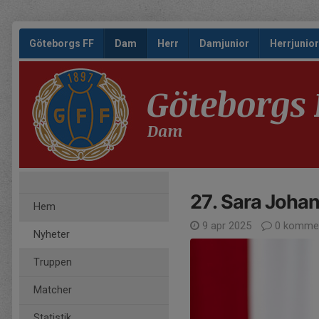
Göteborgs FF
Dam
Herr
Damjunior
Herrjunior
Göteborgs 
Dam
27. Sara Joha
Hem
9 apr 2025
0 kommen
Nyheter
Truppen
Matcher
Statistik