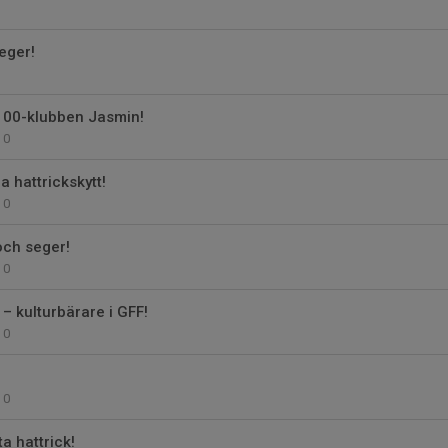
eger!
100-klubben Jasmin!
0
 hattrickskytt!
0
och seger!
0
 – kulturbärare i GFF!
0
0
a hattrick!