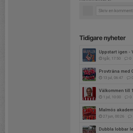
Tidigare nyheter
Uppstart igen -
Igår, 17:50
0
Provträna med 
13 jul, 06:47
Välkommen till 
1 jul, 10:00
0
Malmös akademi
27 jun, 00:26
Dubbla lobbar le