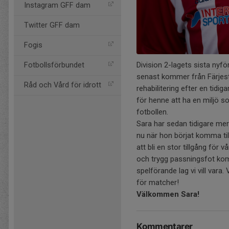
Instagram GFF dam
Twitter GFF dam
Fogis
Division 2-lagets sista ny
Fotbollsförbundet
senast kommer från Färjes
Råd och Vård för idrott
rehabilitering efter en tidig
för henne att ha en miljö so
fotbollen.
Sara har sedan tidigare mer
nu när hon börjat komma til
att bli en stor tillgång för v
och trygg passningsfot komme
spelförande lag vi vill vara. V
för matcher!
Välkommen Sara!
Kommentarer