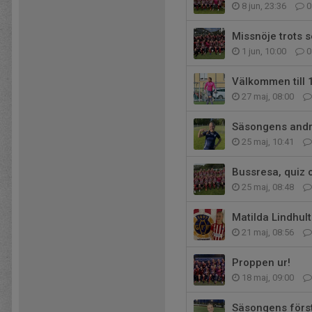
8 jun, 23:36
0
Missnöje trots s
1 jun, 10:00
0
Välkommen till 
27 maj, 08:00
Säsongens andra
25 maj, 10:41
Bussresa, quiz 
25 maj, 08:48
Matilda Lindhult
21 maj, 08:56
Proppen ur!
18 maj, 09:00
Säsongens först