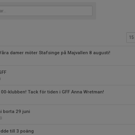
 Våra damer möter Stafsinge på Majvallen 8 augusti!
GFF
0
100-klubben! Tack för tiden i GFF Anna Wretman!
 borta 29 juni
0
dde till 3 poäng