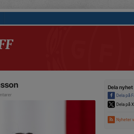
FF
nsson
Dela nyhet
tarer
Dela på 
Dela på X
Nyheter 