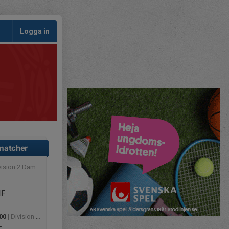
Logga in
matcher
n 2 Dam Sydvästra Götaland
IF
00
| Division 4B Dam