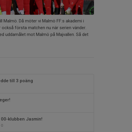
ill Malmö. Då möter vi Malmö FF:s akademi i
ir också första matchen nu när serien vänder.
 med uddamålet mot Malmö på Majvallen. Så det
dde till 3 poäng
eger!
100-klubben Jasmin!
0