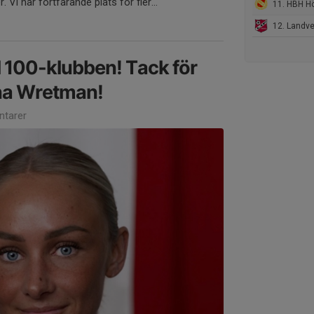
 Vi har fortfarande plats för fler...
11. HBH Hönö/Bj
12. Landvetter IF 2
 100-klubben! Tack för
nna Wretman!
tarer