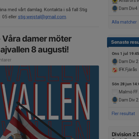
Ahlafors I
Dam
Div4
äna med vårt damlag. Kontakta i så fall Stig
 05 eller
stig.wejstal@gmail.com
.
Alla matcher
- Våra damer möter
Senaste resu
ajvallen 8 augusti!
Ons 1 jul 19:45
tarer
Dam
Div 2
IFK Fjärås
Sön 28 jun 14:
Malmö FF
Dam
Div 2
Fler resultat
Division 2