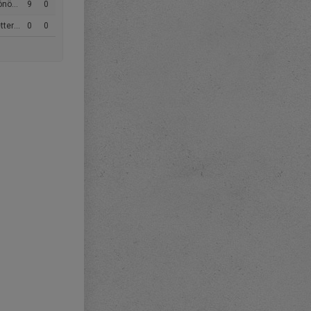
örkö
9
0
003 (U)
0
0