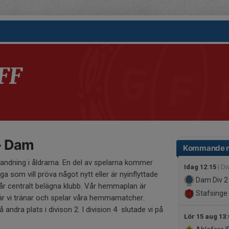
FF
- Dam
Kommande 
andning i åldrarna. En del av spelarna kommer
Idag 12:15
| Divisio
 som vill pröva något nytt eller är nyinflyttade
Dam
Div 2
 vår centralt belägna klubb. Vår hemmaplan är
Stafsinge 
där vi tränar och spelar våra hemmamatcher.
andra plats i divison 2. I division 4 slutade vi på
Lör 15 aug 13: