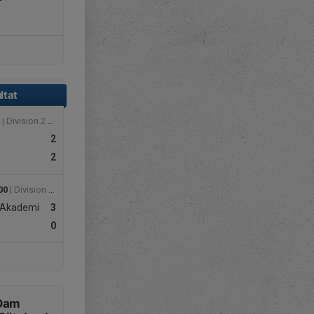
F
ltat
| Division 2 Dam Sydvästra Götaland
2
2
00
| Division 2 Dam Sydvästra Götaland
 Akademi
3
0
 Dam