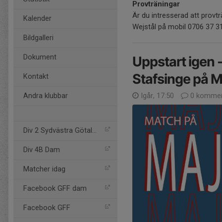
Provträningar
Är du intresserad att provtr
Kalender
Wejstål på mobil 0706 37 31
Bildgalleri
Dokument
Uppstart igen 
Stafsinge på M
Kontakt
Igår, 17:50
0 kommen
Andra klubbar
Div 2 Sydvästra Götaland
Div 4B Dam
Matcher idag
Facebook GFF dam
Facebook GFF