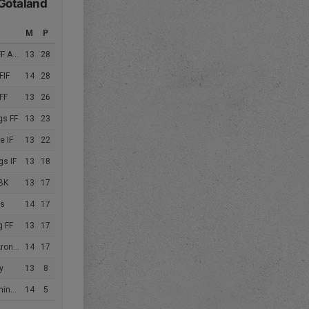
Götaland
M
P
ademi
13
28
FIF
14
28
FF
13
26
gs FF
13
23
e IF
13
22
gs IF
13
18
BK
13
17
ås
14
17
g FF
13
17
 BoIS
14
17
y
13
8
e FF
14
5