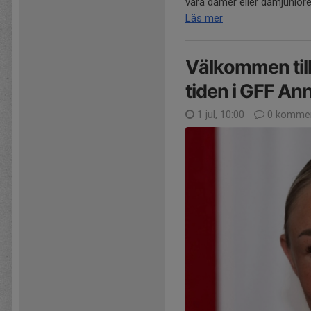
våra damer eller damjuniorer.
Läs mer
Välkommen till
tiden i GFF A
1 jul, 10:00
0 kommen