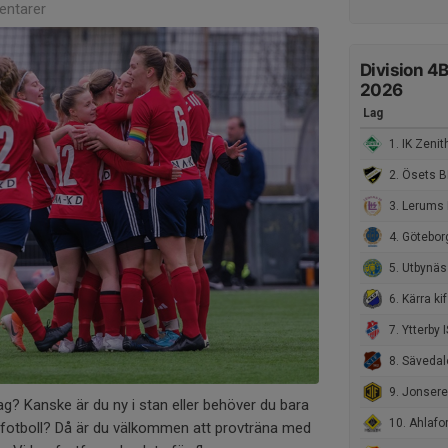
ntarer
Division 4
2026
Lag
1. IK Zenit
2. Ösets B
3. Lerums 
4. Göteborgs F
5. Utbynäs SK
6. Kärra kif
7. Ytterby I
8. Sävedalens I
9. Jonsere
 lag? Kanske är du ny i stan eller behöver du bara
10. Ahlafor
in fotboll? Då är du välkommen att provträna med