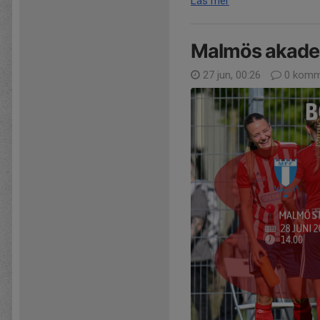
Läs mer
Malmös akadem
27 jun, 00:26
0 komm