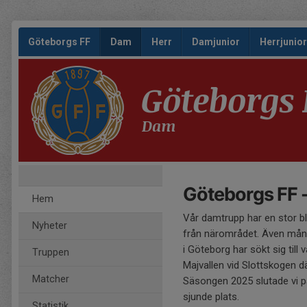
Göteborgs FF
Dam
Herr
Damjunior
Herrjunior
Göteborgs 
Dam
Göteborgs FF 
Hem
Vår damtrupp har en stor bl
Nyheter
från närområdet. Även många
i Göteborg har sökt sig till
Truppen
Majvallen vid Slottskogen 
Matcher
Säsongen 2025 slutade vi på 
sjunde plats.
Statistik