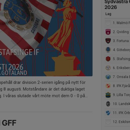
Sydvästra 
2026
Lag
1. Malmö FF Ak
2. Qviding 
3. Fortuna 
4. Götebor
5. Stafsing
6. Eriksber
7. Onsala 
håll drar division 2-serien igång på nytt för
8. IFK Fjär
 8 augusti. Motståndare är det duktiga laget
9. Lilla Tor
. I våras slutade vårt möte mot dem 0 - 0 på...
10. Landskrona
11. IFK Örb
d GFF
12. Eskilsminn