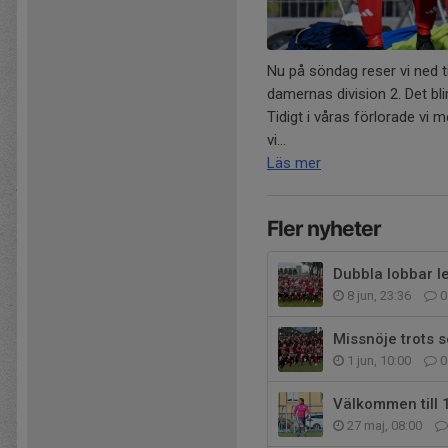
Nu på söndag reser vi ned t
damernas division 2. Det bl
Tidigt i våras förlorade vi
vi...
Läs mer
Fler nyheter
Dubbla lobbar le
8 jun, 23:36
0
Missnöje trots s
1 jun, 10:00
0
Välkommen till 
27 maj, 08:00