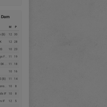
B Dam
M
P
h (B)
12
30
K
12
28
IS
10
23
F (B)
11
19
 (B)
11
18
10
16
S (B)
11
14
F (B)
10
8
ds IF
10
8
s IF
12
5