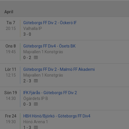
April
Tis 7
Göteborgs FF Div 2 - Öckerö IF
20:15
Valhalla IP
3
-
0
Ons 8
Göteborgs FF Div4 - Ösets BK
19:45
Majvallen 1 Konstgräs
0
-
2
Lör 11
Göteborgs FF Div 2 - Malmö FF Akademi
12:15
Majvallen 1 Konstgräs
2
-
3
Sön 19
IFK Fjärås - Göteborgs FF Div 2
14:30
Ögärdets IP B
0
-
3
Fre 24
HBH Hönö/Björkö - Göteborgs FF Div4
19:30
Hönö Arena 1
1
-
3