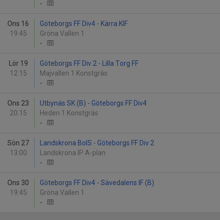
-
Ons 16
Göteborgs FF Div4 - Kärra KIF
19:45
Gröna Vallen 1
-
Lör 19
Göteborgs FF Div 2 - Lilla Torg FF
12:15
Majvallen 1 Konstgräs
-
Ons 23
Utbynäs SK (B) - Göteborgs FF Div4
20:15
Heden 1 Konstgräs
-
Sön 27
Landskrona BoIS - Göteborgs FF Div 2
13:00
Landskrona IP A-plan
-
Ons 30
Göteborgs FF Div4 - Sävedalens IF (B)
19:45
Gröna Vallen 1
-