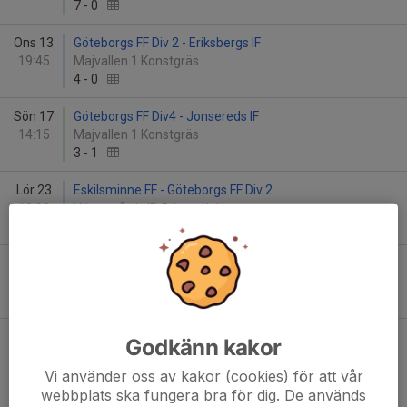
7
-
0
Ons 13
Göteborgs FF Div 2 - Eriksbergs IF
19:45
Majvallen 1 Konstgräs
4
-
0
Sön 17
Göteborgs FF Div4 - Jonsereds IF
14:15
Majvallen 1 Konstgräs
3
-
1
Lör 23
Eskilsminne FF - Göteborgs FF Div 2
13:00
Västergårds IP 5, huvudplan
1
-
4
Sön 24
Kärra kif - Göteborgs FF Div4
17:15
Klarebergsvallen 1 Gräs
2
-
3
Ons 27
Göteborgs FF Div4 - Utbynäs SK (B)
Godkänn kakor
19:45
Majvallen 1 Konstgräs
5
-
0
Vi använder oss av kakor (cookies) för att vår
webbplats ska fungera bra för dig. De används