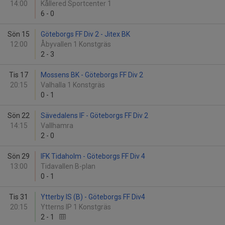
14:00
Kållered Sportcenter 1
6
-
0
Sön 15
Göteborgs FF Div 2 - Jitex BK
12:00
Åbyvallen 1 Konstgräs
2
-
3
Tis 17
Mossens BK - Göteborgs FF Div 2
20:15
Valhalla 1 Konstgräs
0
-
1
Sön 22
Sävedalens IF - Göteborgs FF Div 2
14:15
Vallhamra
2
-
0
Sön 29
IFK Tidaholm - Göteborgs FF Div 4
13:00
Tidavallen B-plan
0
-
1
Tis 31
Ytterby IS (B) - Göteborgs FF Div4
20:15
Ytterns IP 1 Konstgräs
2
-
1