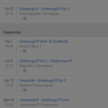
Tor 27
Eriksbergs IF - Göteborgs FF Div 2
20:15
Krokängsplan 1 Konstgräs
-
September
Tis 1
Göteborgs FF Div4 - IK Zenith (B)
19:45
Gröna Vallen 1
-
Lör 5
Göteborgs FF Div 2 - Eskilsminne FF
12:15
Majvallen 1 Konstgräs
-
Lör 12
Onsala BK - Göteborgs FF Div 2
13:00
Rydets IP A konstgräs
-
Sön 13
Jonsereds IF - Göteborgs FF Div4
13:15
Jonsereds IP 1 Konstgräs