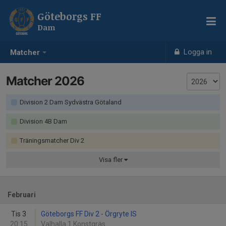
Göteborgs FF
Dam
Logga in
Matcher
Matcher 2026
Division 2 Dam Sydvästra Götaland
Division 4B Dam
Träningsmatcher Div 2
Visa
fler
Februari
Tis 3
Göteborgs FF Div 2 - Örgryte IS
20:15
Valhalla 1 Konstgräs