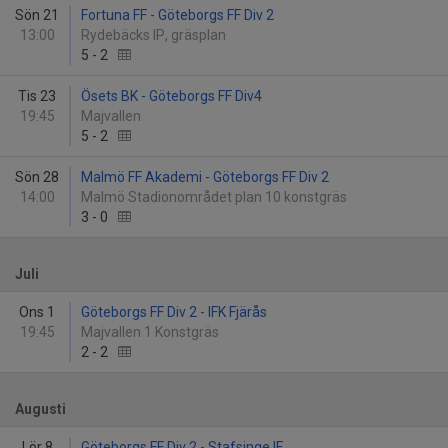
Sön 21
Fortuna FF - Göteborgs FF Div 2
13:00
Rydebäcks IP, gräsplan
5
-
2
Tis 23
Ösets BK - Göteborgs FF Div4
19:45
Majvallen
5
-
2
Sön 28
Malmö FF Akademi - Göteborgs FF Div 2
14:00
Malmö Stadionområdet plan 10 konstgräs
3
-
0
Juli
Ons 1
Göteborgs FF Div 2 - IFK Fjärås
19:45
Majvallen 1 Konstgräs
2
-
2
Augusti
Lör 8
Göteborgs FF Div 2 - Stafsinge IF