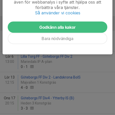
Lör 30
Göteborgs FF Div 2 - Onsala BK
även för webbanalys i syfte att hjälpa oss att
12:15
Majvallen 1 Konstgräs
förbättra våra tjänster.
1
-
0
Så använder vi cookies
Juni
Godkänn alla kakor
Ons 3
Sävedalens IF (B) - Göteborgs FF Div4
Bara nödvändiga
20:15
Vallhamra 2 Konstgräs
1
-
2
Lör 6
Lilla Torg FF - Göteborgs FF Div 2
13:00
Mariedals IP A-plan
0
-
1
Lör 13
Göteborgs FF Div 2 - Landskrona BoIS
12:15
Majvallen 1 Konstgräs
4
-
0
Ons 17
Göteborgs FF Div4 - Ytterby IS (B)
20:15
Heden 3 Konstgräs
3
-
3