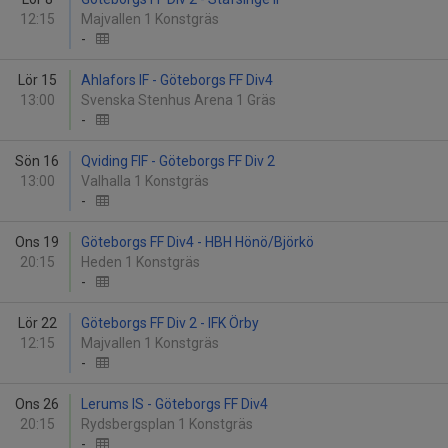
12:15
Majvallen 1 Konstgräs
-
Lör 15
Ahlafors IF - Göteborgs FF Div4
13:00
Svenska Stenhus Arena 1 Gräs
-
Sön 16
Qviding FIF - Göteborgs FF Div 2
13:00
Valhalla 1 Konstgräs
-
Ons 19
Göteborgs FF Div4 - HBH Hönö/Björkö
20:15
Heden 1 Konstgräs
-
Lör 22
Göteborgs FF Div 2 - IFK Örby
12:15
Majvallen 1 Konstgräs
-
Ons 26
Lerums IS - Göteborgs FF Div4
20:15
Rydsbergsplan 1 Konstgräs
-