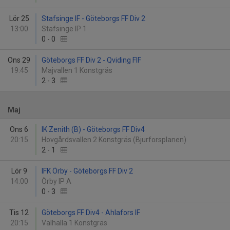
Lör 25
Stafsinge IF - Göteborgs FF Div 2
13:00
Stafsinge IP 1
0
-
0
Ons 29
Göteborgs FF Div 2 - Qviding FIF
19:45
Majvallen 1 Konstgräs
2
-
3
Maj
Ons 6
IK Zenith (B) - Göteborgs FF Div4
20:15
Hovgårdsvallen 2 Konstgräs (Bjurforsplanen)
2
-
1
Lör 9
IFK Örby - Göteborgs FF Div 2
14:00
Örby IP A
0
-
3
Tis 12
Göteborgs FF Div4 - Ahlafors IF
20:15
Valhalla 1 Konstgräs