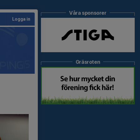
Våra sponsorer
Logga in
Gräsroten