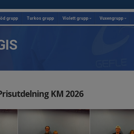
öd grupp
Turkos grupp
Violett grupp
Vuxengrupp
GIS
Prisutdelning KM 2026