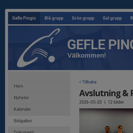
Gefle Pingis
Blå grupp
Grön grupp
Gul grupp
R
GEFLE PIN
Välkommen!
Tillbaka
Hem
Avslutning & 
Nyheter
2026-05-20
|
12 bilder
Kalender
Bildgalleri
Dokument