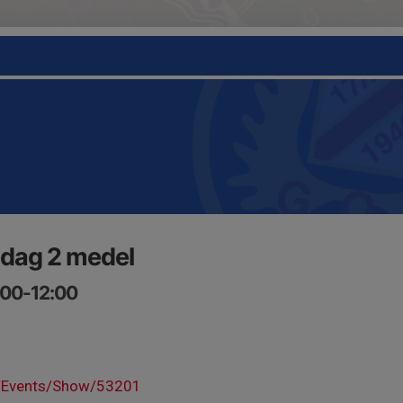
dag 2 medel
:00-12:00
se/Events/Show/53201