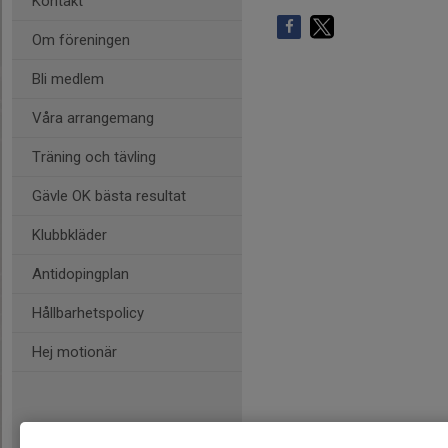
Kontakt
Om föreningen
Bli medlem
Våra arrangemang
Träning och tävling
Gävle OK bästa resultat
Klubbkläder
Antidopingplan
Hållbarhetspolicy
Hej motionär