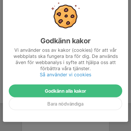
eventor.orientering.se/Events?
organisations=10&competitionTypes=level1%2Clevel2%
2Clevel3%2Clevel4%2Clevelweekly&classifications=Inte
rnational%2CNational%2CChampionship%2CRegional%
2CLocal%2CClub%2CLocal%2CClub&startDate=2026-
Godkänn kakor
05-01&endDate=2026-09-
30&map=false&mode=Calendar&showMyEvents=true&
Vi använder oss av kakor (cookies) för att vår
cancelled=true
webbplats ska fungera bra för dig. De används
även för webbanalys i syfte att hjälpa oss att
förbättra våra tjänster.
Så använder vi cookies
Godkänn alla kakor
Bara nödvändiga