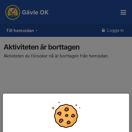
Gävle OK
Logga in
Till hemsidan
Aktiviteten är borttagen
Aktiviteten du försöker nå är borttagen från hemsidan.