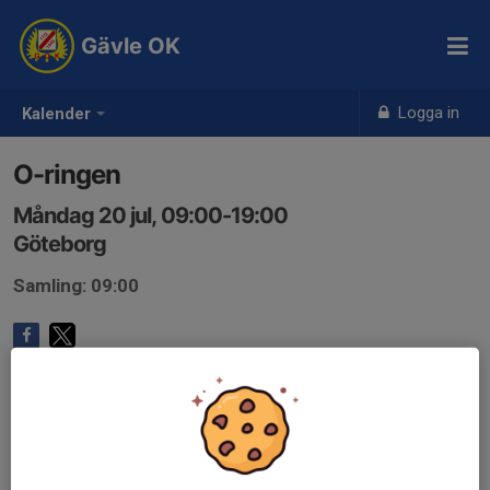
Gävle OK
Logga in
Kalender
O-ringen
Måndag 20 jul, 09:00-19:00
Göteborg
Samling: 09:00