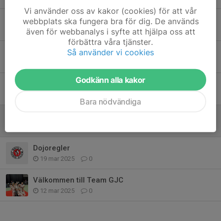
Vi använder oss av kakor (cookies) för att vår
Anmälan Skol-RM (SENAST 27/4)
webbplats ska fungera bra för dig. De används
även för webbanalys i syfte att hjälpa oss att
24 apr 2025
0
förbättra våra tjänster.
Så använder vi cookies
Beställa rygglapp
6 apr 2025
3
Godkänn alla kakor
Inställd träning tisdag 1/4
31 mar 2025
0
Bara nödvändiga
Ingen söndagsträning idag 30/3
30 mar 2025
0
Dojoregler
19 mar 2025
0
Välkommen till Team GJC
12 mar 2025
0