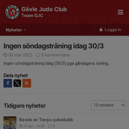
Gävle Judo Club
Team GJC
Logga in
Nyheter
Ingen söndagsträning idag 30/3
30 mar 2025
0 kommentarer
Ingen söndagsträning idag (30/3) pga gårdagens tävling.
Dela nyhet
Tidigare nyheter
Besök av Tierps judoklubb
24 apr, 14:00
0