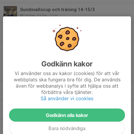
Sundsvallscup och träning 14-15/3
15 feb, 21:24
0
ÄNDRAD DAG!!! Träning SÖNDAG 1/3
11 feb, 15:30
0
Höstlov och gästtränare
27 okt 2025
0
Godkänn kakor
Angående policy for ersättning för läger och tävlingar
Vi använder oss av kakor (cookies) för att vår
7 okt 2025
0
webbplats ska fungera bra för dig. De används
även för webbanalys i syfte att hjälpa oss att
Intresseanmälan tävlingar och läger ht 2025
förbättra våra tjänster.
7 sep 2025
0
Så använder vi cookies
VIKTIG INFO om Linde Judo Open
2 sep 2025
0
Godkänn alla kakor
Kalendarium HT 2025
Bara nödvändiga
30 aug 2025
0