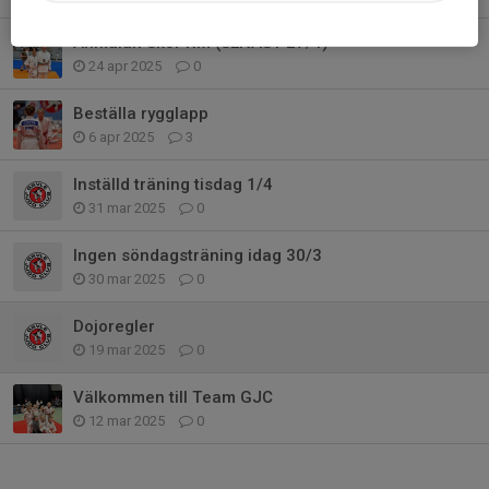
Anmälan Skol-RM (SENAST 27/4)
24 apr 2025
0
Beställa rygglapp
6 apr 2025
3
Inställd träning tisdag 1/4
31 mar 2025
0
Ingen söndagsträning idag 30/3
30 mar 2025
0
Dojoregler
19 mar 2025
0
Välkommen till Team GJC
12 mar 2025
0