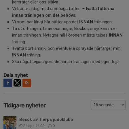
kamrater eller oss själva
Vi tränar aldrig med smutsiga fötter –
tvätta fötterna
innan träningen om det behövs.
Vi som har långt hår sätter upp det
INNAN
träningen.
Ta ut örhängen, ta av oss ringar, klockor, smycken m.m.
innan träningen. Nytagna hål i öronen måste tejpas
INNAN
träning.
Tvätta bort smink, och eventuella sprayade hårfärger mm
INNAN
träning.
Ska något tejpas görs det innan träningen med egen tejp.
Dela nyhet
Tidigare nyheter
Besök av Tierps judoklubb
24 apr, 14:00
0