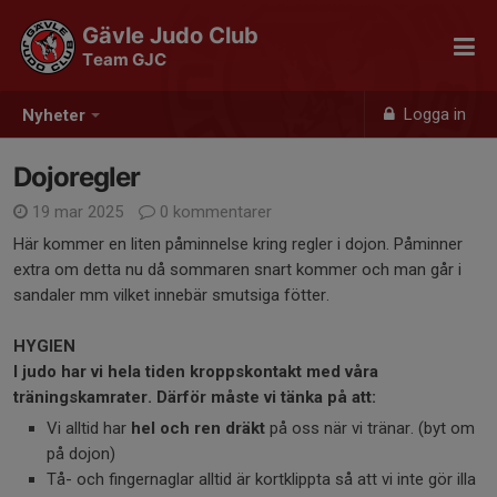
Gävle Judo Club
Team GJC
Logga in
Nyheter
Dojoregler
19 mar 2025
0 kommentarer
Här kommer en liten påminnelse kring regler i dojon. Påminner
extra om detta nu då sommaren snart kommer och man går i
sandaler mm vilket innebär smutsiga fötter.
HYGIEN
I judo har vi hela tiden kroppskontakt med våra
träningskamrater. Därför måste vi tänka på att:
Vi alltid har
hel och ren dräkt
på oss när vi tränar. (byt om
på dojon)
Tå- och fingernaglar alltid är kortklippta så att vi inte gör illa