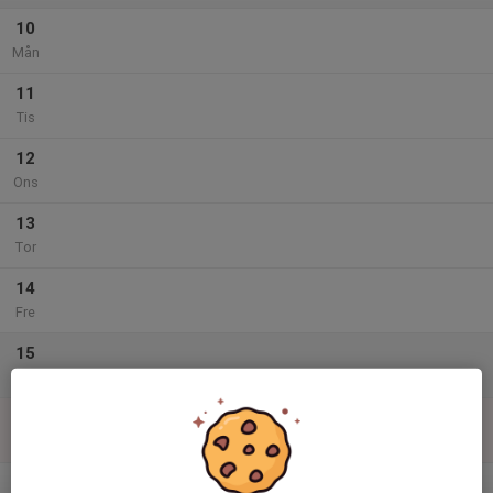
10
Mån
11
Tis
12
Ons
13
Tor
14
Fre
15
Lör
16
Sön
v.34