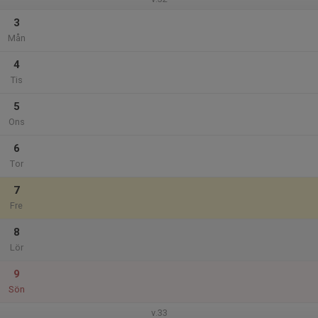
3
Mån
4
Tis
5
Ons
6
Tor
7
Fre
8
Lör
9
Sön
v.33