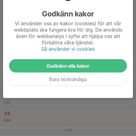
17
Godkänn kakor
Mån
Vi använder oss av kakor (cookies) för att vår
18
webbplats ska fungera bra för dig. De används
Tis
även för webbanalys i syfte att hjälpa oss att
19
förbättra våra tjänster.
Så använder vi cookies
Ons
20
Godkänn alla kakor
Tor
21
Bara nödvändiga
Fre
22
Lör
23
Sön
v.35